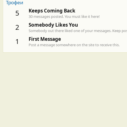
Трофеи
Keeps Coming Back
5
30 messages posted. You must like it here!
Somebody Likes You
2
Somebody out there liked one of your messages. Keep post
First Message
1
Post a message somewhere on the site to receive this.