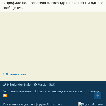
В профиле пользователя Александр Б пока нет ни одного
сообщения.
Пользователи
Hihglander Style
Russian (RU)
Условия и правила
Политика конфиденциальности
Помощь
Свер
R
S
S
Разработка и поддержка форума:
XenForo.ws