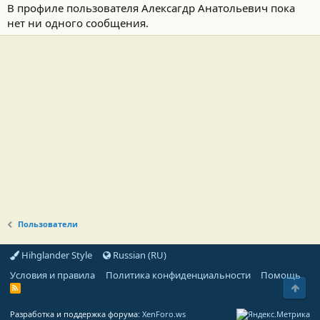
В профиле пользователя Алексагдр Анатольевич пока
нет ни одного сообщения.
Пользователи
Hihglander Style
Russian (RU)
Условия и правила
Политика конфиденциальности
Помощь
Свер
R
S
S
Разработка и поддержка форума:
XenForo.ws