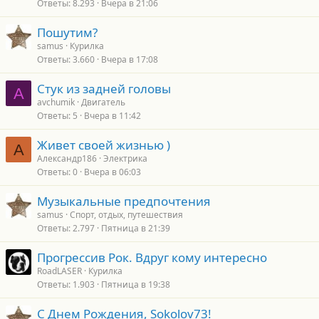
Ответы
8.293
Вчера в 21:06
Пошутим?
samus
Курилка
Ответы
3.660
Вчера в 17:08
Стук из задней головы
A
avchumik
Двигатель
Ответы
5
Вчера в 11:42
Живет своей жизнью )
А
Александр186
Электрика
Ответы
0
Вчера в 06:03
Музыкальные предпочтения
samus
Спорт, отдых, путешествия
Ответы
2.797
Пятница в 21:39
Прогрессив Рок. Вдруг кому интересно
RoadLASER
Курилка
Ответы
1.903
Пятница в 19:38
С Днем Рождения, Sokolov73!