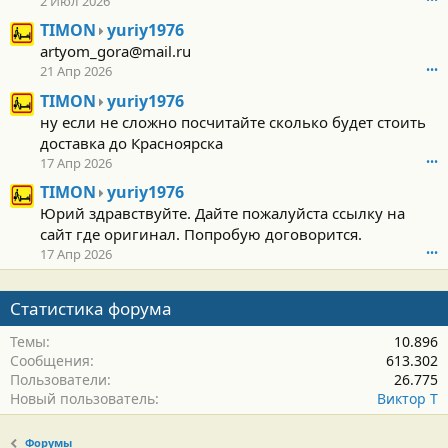
2 Июл 2026
T
TIMON
yuriy1976
I
artyom_gora@mail.ru
M
21 Апр 2026
•••
O
T
TIMON
yuriy1976
N
I
н
ну если не сложно посчитайте сколько будет стоить
M
а
доставка до Красноярска
O
п
17 Апр 2026
•••
N
и
н
T
с
TIMON
yuriy1976
а
I
а
Юрий здравствуйте. Дайте пожалуйста ссылку на
п
M
л
сайт где оригинал. Попробую договорится.
и
O
(
17 Апр 2026
•••
с
N
а
а
н
)
л
а
в
Статистика форума
(
п
п
а
и
р
Темы
10.896
)
с
о
Сообщения
613.302
в
а
ф
Пользователи
26.775
п
л
и
Новый пользователь
Виктор Т
р
(
л
о
а
е
ф
)
y
Форумы