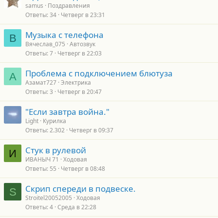
samus
Поздравления
Ответы
34
Четверг в 23:31
Музыка с телефона
В
Вячеслав_075
Автозвук
Ответы
7
Четверг в 22:03
Проблема с подключением блютуза
А
Азамат727
Электрика
Ответы
3
Четверг в 20:47
"Если завтра война."
Light
Курилка
Ответы
2.302
Четверг в 09:37
Стук в рулевой
И
ИВАНЫЧ 71
Ходовая
Ответы
55
Четверг в 08:48
Скрип спереди в подвеске.
S
Stroitel20052005
Ходовая
Ответы
4
Среда в 22:28