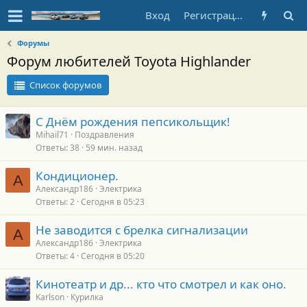
Вход
Регистрация
Форумы
Форум любителей Toyota Highlander
Список форумов
С Днём рождения пепсикольщик!
Mihail71
Поздравления
Ответы
38
59 мин. назад
Кондиционер.
А
Александр186
Электрика
Ответы
2
Сегодня в 05:23
Не заводится с брелка сигнализации
А
Александр186
Электрика
Ответы
4
Сегодня в 05:20
Кинотеатр и др... кто что смотрел и как оно.
Karlson
Курилка