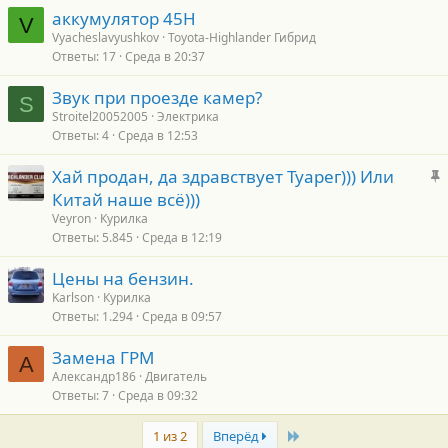
аккумулятор 45H
V
Vyacheslavyushkov
Toyota-Highlander Гибрид
Ответы
17
Среда в 20:37
Звук при проезде камер?
S
Stroitel20052005
Электрика
Ответы
4
Среда в 12:53
З
Хай продан, да здравствует Туарег))) Или
а
Китай наше всё)))
к
Veyron
Курилка
р
Ответы
5.845
Среда в 12:19
е
Цены на бензин.
п
Karlson
Курилка
л
Ответы
1.294
Среда в 09:57
е
Замена ГРМ
А
о
Александр186
Двигатель
Ответы
7
Среда в 09:32
Last
1 из 2
Вперёд