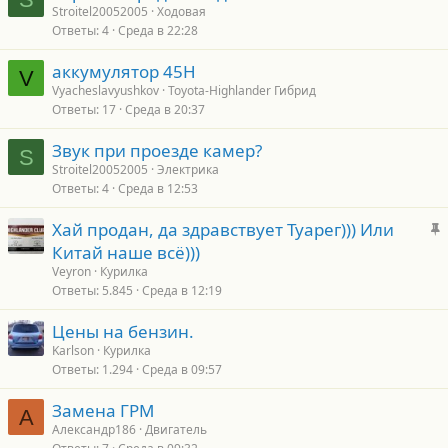
Stroitel20052005
Ходовая
Ответы
4
Среда в 22:28
аккумулятор 45H
V
Vyacheslavyushkov
Toyota-Highlander Гибрид
Ответы
17
Среда в 20:37
Звук при проезде камер?
S
Stroitel20052005
Электрика
Ответы
4
Среда в 12:53
З
Хай продан, да здравствует Туарег))) Или
а
Китай наше всё)))
к
Veyron
Курилка
р
Ответы
5.845
Среда в 12:19
е
Цены на бензин.
п
Karlson
Курилка
л
Ответы
1.294
Среда в 09:57
е
Замена ГРМ
А
о
Александр186
Двигатель