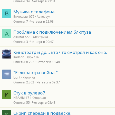
Ответы
34
Четверг в 23:31
Музыка с телефона
В
Вячеслав_075
Автозвук
Ответы
7
Четверг в 22:03
Проблема с подключением блютуза
А
Азамат727
Электрика
Ответы
3
Четверг в 20:47
Кинотеатр и др... кто что смотрел и как оно.
Karlson
Курилка
Ответы
8.292
Четверг в 18:48
"Если завтра война."
Light
Курилка
Ответы
2.302
Четверг в 09:37
Стук в рулевой
И
ИВАНЫЧ 71
Ходовая
Ответы
55
Четверг в 08:48
Скрип спереди в подвеске.
S