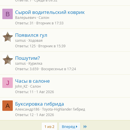
Ответы
7
Среда в 09:32
Сырой водительский коврик
В
Валерьевич
Салон
Ответы
31
Вторник в 17:33
Появился гул
samus
Ходовая
Ответы
125
Вторник в 15:39
Пошутим?
samus
Курилка
Ответы
3.659
Воскресенье в 17:24
Часы в салоне
J
John_KZ
Салон
Ответы
11
1 Авг 2026
Буксировка гибрида
А
Александр186
Toyota-Highlander Гибрид
Ответы
12
1 Авг 2026
Last
1 из 2
Вперёд