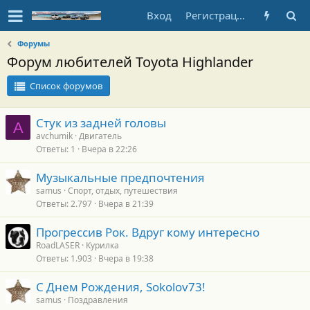
Вход
Регистрация
Форумы
Форум любителей Toyota Highlander
Список форумов
Стук из задней головы
A
avchumik
Двигатель
Ответы
1
Вчера в 22:26
Музыкальные предпочтения
samus
Спорт, отдых, путешествия
Ответы
2.797
Вчера в 21:39
Прогрессив Рок. Вдруг кому интересно
RoadLASER
Курилка
Ответы
1.903
Вчера в 19:38
С Днем Рождения, Sokolov73!
samus
Поздравления