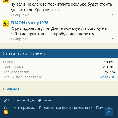
I
н
ну если не сложно посчитайте сколько будет стоить
M
а
доставка до Красноярска
O
п
17 Апр 2026
•••
N
и
н
T
с
TIMON
yuriy1976
а
I
а
Юрий здравствуйте. Дайте пожалуйста ссылку на
п
M
л
сайт где оригинал. Попробую договорится.
и
O
(
17 Апр 2026
•••
с
N
а
а
н
)
л
а
в
Статистика форума
(
п
п
а
и
р
Темы
10.893
)
с
о
Сообщения
613.285
в
а
ф
Пользователи
26.774
п
л
и
Новый пользователь
Болдини
р
(
л
о
а
е
ф
)
y
Форумы
и
в
u
л
п
r
Hihglander Style
Russian (RU)
е
р
i
y
о
y
Условия и правила
Политика конфиденциальности
Помощь
u
ф
1
Свер
R
S
r
и
9