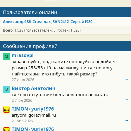
Пользователи онлайн
Александр186
Crossmax
SAN2412
Сергей1980
Всего: 1.528 (пользователей: 5, гостей: 1.523)
Сообщения профилей
mrasovpi
M
здравствуйте, подскажите пожалуйста подойдёт
размер 255/55 r19 на машинку, ни где не могу
найти,ставил кто нибуть такой размер?
27 Июл 2026
•••
Виктор Анатолич
В
где про отсутствие болта для троса почитать
2 Июл 2026
•••
T
TIMON
yuriy1976
I
artyom_gora@mail.ru
M
21 Апр 2026
•••
O
T
TIMON
yuriy1976
N