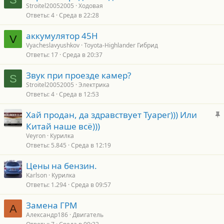
Stroitel20052005
Ходовая
Ответы
4
Среда в 22:28
аккумулятор 45H
V
Vyacheslavyushkov
Toyota-Highlander Гибрид
Ответы
17
Среда в 20:37
Звук при проезде камер?
S
Stroitel20052005
Электрика
Ответы
4
Среда в 12:53
З
Хай продан, да здравствует Туарег))) Или
а
Китай наше всё)))
к
Veyron
Курилка
р
Ответы
5.845
Среда в 12:19
е
Цены на бензин.
п
Karlson
Курилка
л
Ответы
1.294
Среда в 09:57
е
Замена ГРМ
А
о
Александр186
Двигатель