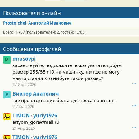
Пользователи онлайн
Prosto_chel
Анатолий Иванович
Всего: 1.707 (пользователей: 2, гостей: 1.705)
Сообщения профилей
mrasovpi
M
здравствуйте, подскажите пожалуйста подойдёт
размер 255/55 r19 на машинку, ни где не могу
найти,ставил кто нибуть такой размер?
27 Июл 2026
•••
Виктор Анатолич
В
где про отсутствие болта для троса почитать
2 Июл 2026
•••
T
TIMON
yuriy1976
I
artyom_gora@mail.ru
M
21 Апр 2026
•••
O
T
TIMON
yuriy1976
N