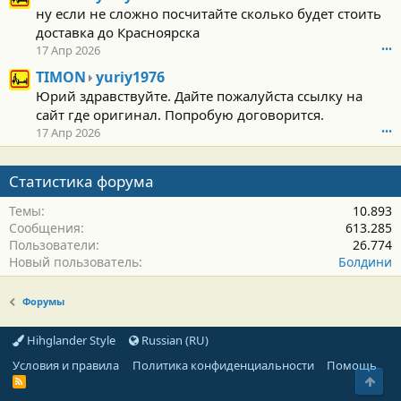
I
н
ну если не сложно посчитайте сколько будет стоить
M
а
доставка до Красноярска
O
п
17 Апр 2026
•••
N
и
н
T
с
TIMON
yuriy1976
а
I
а
Юрий здравствуйте. Дайте пожалуйста ссылку на
п
M
л
сайт где оригинал. Попробую договорится.
и
O
(
17 Апр 2026
•••
с
N
а
а
н
)
л
а
в
Статистика форума
(
п
п
а
и
р
Темы
10.893
)
с
о
Сообщения
613.285
в
а
ф
Пользователи
26.774
п
л
и
Новый пользователь
Болдини
р
(
л
о
а
е
ф
)
y
Форумы
и
в
u
л
п
r
Hihglander Style
Russian (RU)
е
р
i
y
о
y
Условия и правила
Политика конфиденциальности
Помощь
u
ф
1
Свер
R
S
r
и
9