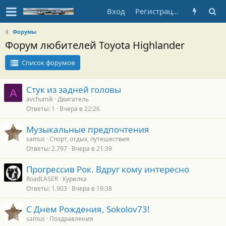
Вход
Регистрация
Форумы
Форум любителей Toyota Highlander
Список форумов
Стук из задней головы
A
avchumik
Двигатель
Ответы
1
Вчера в 22:26
Музыкальные предпочтения
samus
Спорт, отдых, путешествия
Ответы
2.797
Вчера в 21:39
Прогрессив Рок. Вдруг кому интересно
RoadLASER
Курилка
Ответы
1.903
Вчера в 19:38
С Днем Рождения, Sokolov73!
samus
Поздравления