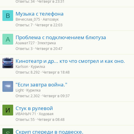
Ответы
34
Четверг в 23:31
Музыка с телефона
В
Вячеслав_075
Автозвук
Ответы
7
Четверг в 22:03
Проблема с подключением блютуза
А
Азамат727
Электрика
Ответы
3
Четверг в 20:47
Кинотеатр и др... кто что смотрел и как оно.
Karlson
Курилка
Ответы
8.292
Четверг в 18:48
"Если завтра война."
Light
Курилка
Ответы
2.302
Четверг в 09:37
Стук в рулевой
И
ИВАНЫЧ 71
Ходовая
Ответы
55
Четверг в 08:48
Скрип спереди в подвеске.
S