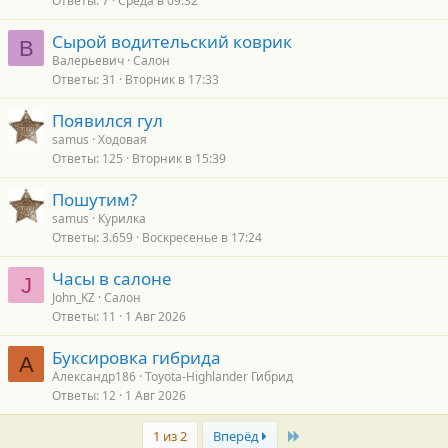
Ответы
7
Среда в 09:32
Сырой водительский коврик
В
Валерьевич
Салон
Ответы
31
Вторник в 17:33
Появился гул
samus
Ходовая
Ответы
125
Вторник в 15:39
Пошутим?
samus
Курилка
Ответы
3.659
Воскресенье в 17:24
Часы в салоне
J
John_KZ
Салон
Ответы
11
1 Авг 2026
Буксировка гибрида
А
Александр186
Toyota-Highlander Гибрид
Ответы
12
1 Авг 2026
Last
1 из 2
Вперёд