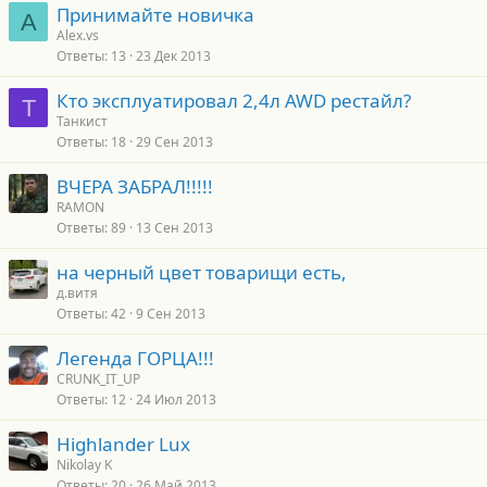
Принимайте новичка
A
Alex.vs
Ответы
13
23 Дек 2013
Кто эксплуатировал 2,4л AWD рестайл?
Т
Танкист
Ответы
18
29 Сен 2013
ВЧЕРА ЗАБРАЛ!!!!!
RAMON
Ответы
89
13 Сен 2013
на черный цвет товарищи есть,
д.витя
Ответы
42
9 Сен 2013
Легенда ГОРЦА!!!
CRUNK_IT_UP
Ответы
12
24 Июл 2013
Highlander Lux
Nikolay K
Ответы
20
26 Май 2013