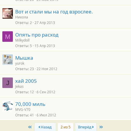
Вот и стали мы на год взрослее.
Никола
Ответы
2
27 Апр 2013
Опять про расход
M
Milkydoll
Ответы
5
15 Апр 2013
Мышка
yurok
Ответы
23
22 Ноя 2012
хай 2005
J
Jekas
Ответы
12
6 Сен 2012
70,000 миль
MVG-V70
Ответы
41
6 Июл 2012
First
Last
Назад
2 из 5
Вперёд