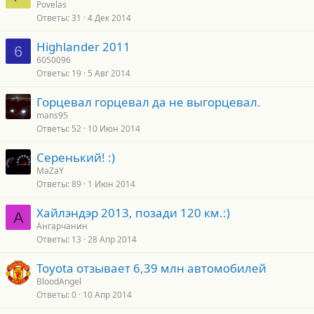
Povelas
Ответы
31
4 Дек 2014
Highlander 2011
6
6050096
Ответы
19
5 Авг 2014
Горцевал горцевал да не выгорцевал.
mans95
Ответы
52
10 Июн 2014
Серенький! :)
MaZaY
Ответы
89
1 Июн 2014
Хайлэндэр 2013, позади 120 км.:)
А
Ангарчанин
Ответы
13
28 Апр 2014
Toyota отзывает 6,39 млн автомобилей
BloodAngel
Ответы
0
10 Апр 2014