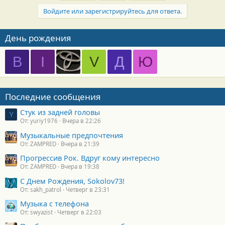
Войдите или зарегистрируйтесь для ответа.
День рождения
B
I
V
Д
Ю
Последние сообщения
Стук из задней головы
Y
От: yuriy1976
Вчера в 22:26
Музыкальные предпочтения
От: ZAMPRED
Вчера в 21:39
Прогрессив Рок. Вдруг кому интересно
От: ZAMPRED
Вчера в 19:38
С Днем Рождения, Sokolov73!
От: sakh_patrol
Четверг в 23:31
Музыка с телефона
От: swyazist
Четверг в 22:03